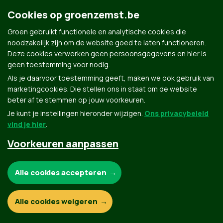
Cookies op groenzemst.be
Groen gebruikt functionele en analytische cookies die
noodzakelijk zijn om de website goed te laten functioneren.
Deze cookies verwerken geen persoonsgegevens en hier is
Groen.be
geen toestemming voor nodig.
Als je daarvoor toestemming geeft, maken we ook gebruik van
marketingcookies. Die stellen ons in staat om de website
Contact
Privacybeleid
beter af te stemmen op jouw voorkeuren.
Je kunt je instellingen hieronder wijzigen.
Ons privacybeleid
© Copyright Groen 2026 | Gemaakt met
NationBuilder
| Gebouwd door
Tectonica
vind je hier
.
Voorkeuren aanpassen
Noodzakelijke cookies:
Alle cookies accepteren
Functionele en analytische cookies:
Alle cookies weigeren