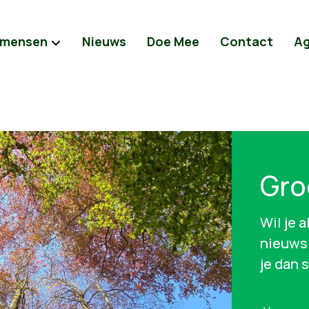
 mensen
Nieuws
Doe Mee
Contact
A
Gro
Wil je 
nieuws 
je dan 