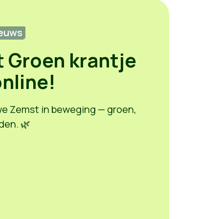
euws
t Groen krantje
nline!
 Zemst in beweging — groen,
den. 🌿