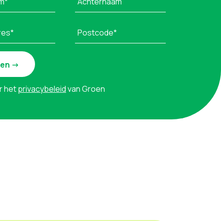
m*
Achternaam
res*
Postcode*
r het
privacybeleid
van Groen