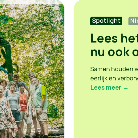
Spotlight
Ni
Lees he
nu ook o
Samen houden we
eerlijk en verbon
Lees meer →