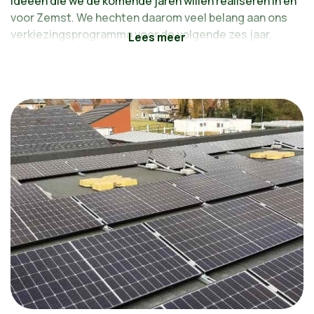
ideeën die we de komende jaren willen realiseren in en
voor Zemst. We hechten daarom veel belang aan ons
verkiezingsprogramma voor de volgende zes jaar.
Daarin vind je meteen waar Groen voor staat en waar
we zullen voor gaan. We geven hierbij in enkele
thema’s onze toekomstvisie weer. Met concrete
voorstellen geven we die visie gestalte. Op die manier
weet je wat wij concreet willen doen als je ons jouw
stem geeft.
Deze punten zijn gebaseerd op onze
bestuurservaring, wat we van de mensen horen, wat
we ook in andere gemeenten zien werken, … en nog
zoveel meer. Dit is dus geen programma dat plots uit
de lucht is komen vallen of dat we op een zomeravond
bij elkaar hebben bedacht. Uiteraard is een
programma slechts een momentopname. Zo moet het
beleid mogelijk worden bijgestuurd wanneer zich de
komende jaren onvoorziene gebeurtenissen