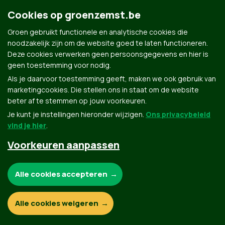
Cookies op groenzemst.be
Groen gebruikt functionele en analytische cookies die
Groen.be
noodzakelijk zijn om de website goed te laten functioneren.
Deze cookies verwerken geen persoonsgegevens en hier is
geen toestemming voor nodig.
Contact
Privacybeleid
Als je daarvoor toestemming geeft, maken we ook gebruik van
marketingcookies. Die stellen ons in staat om de website
© Copyright Groen 2026 | Gemaakt met
NationBuilder
| Gebouwd door
Tectonica
beter af te stemmen op jouw voorkeuren.
Je kunt je instellingen hieronder wijzigen.
Ons privacybeleid
vind je hier
.
Voorkeuren aanpassen
Noodzakelijke cookies:
Alle cookies accepteren
Functionele en analytische cookies:
Alle cookies weigeren