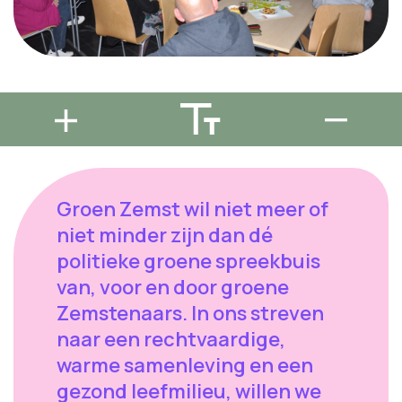
Groen Zemst wil niet meer of
niet minder zijn dan dé
politieke groene spreekbuis
van, voor en door groene
Zemstenaars. In ons streven
naar een rechtvaardige,
warme samenleving en een
gezond leefmilieu, willen we