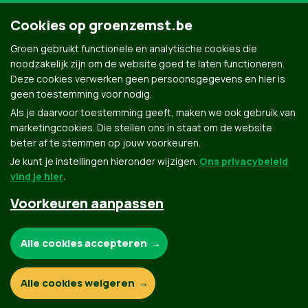
Cookies op groenzemst.be
Groen gebruikt functionele en analytische cookies die
noodzakelijk zijn om de website goed te laten functioneren.
Deze cookies verwerken geen persoonsgegevens en hier is
geen toestemming voor nodig.
Als je daarvoor toestemming geeft, maken we ook gebruik van
marketingcookies. Die stellen ons in staat om de website
beter af te stemmen op jouw voorkeuren.
Je kunt je instellingen hieronder wijzigen.
Ons privacybeleid
vind je hier
.
Voorkeuren aanpassen
Groen.be
Noodzakelijke cookies:
Alle cookies accepteren
Contact
Privacybeleid
Functionele en analytische cookies:
Alle cookies weigeren
© Copyright Groen 2026 | Gemaakt met
NationBuilder
| Gebouwd door
Tectonica