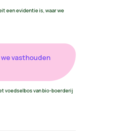
it een evidentie is, waar we
r we vasthouden
t voedselbos van bio-boerderij