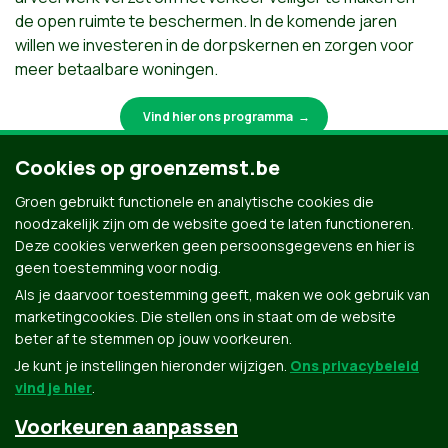
de open ruimte te beschermen. In de komende jaren
willen we investeren in de dorpskernen en zorgen voor
meer betaalbare woningen.
Vind hier ons programma
Cookies op groenzemst.be
Groen gebruikt functionele en analytische cookies die
45 Jaar - Vijfde Plaats Groen Zemst
noodzakelijk zijn om de website goed te laten functioneren.
Deze cookies verwerken geen persoonsgegevens en hier is
Fractiesecretaris Ecolo - Groen Federaal Parlement
geen toestemming voor nodig.
Als je daarvoor toestemming geeft, maken we ook gebruik van
marketingcookies. Die stellen ons in staat om de website
beter af te stemmen op jouw voorkeuren.
Je kunt je instellingen hieronder wijzigen.
Ons privacybeleid
vind je hier
.
Voorkeuren aanpassen
Groen.be