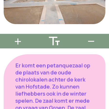
Er komt een petanquezaal op
de plaats van de oude
chirolokalen achter de kerk
van Hofstade. Zo kunnen
liefhebbers ook in de winter
spelen. De zaal komt er mede
op vraag van Groen. De zaal