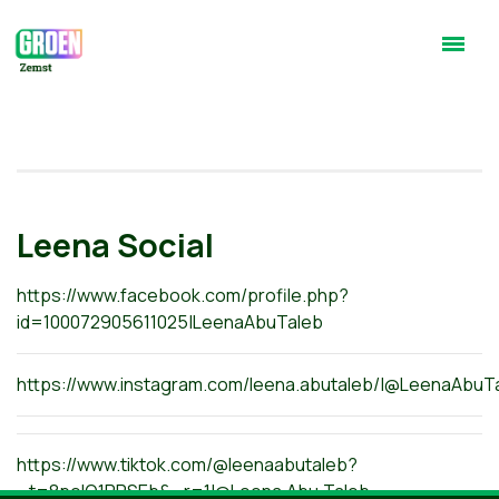
Leena Social
https://www.facebook.com/profile.php?
id=100072905611025|LeenaAbuTaleb
https://www.instagram.com/leena.abutaleb/|@LeenaAbuT
https://www.tiktok.com/@leenaabutaleb?
_t=8pelO1PPSEb&_r=1|@Leena.Abu.Taleb