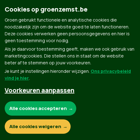
Cookies op groenzemst.be
Groen gebruikt functionele en analytische cookies die
noodzakelijk zijn om de website goed te laten functioneren.
Deze cookies verwerken geen persoonsgegevens en hier is
geen toestemming voor nodig.
Als je daarvoor toestemming geeft, maken we ook gebruik van
Groen.be
marketingcookies. Die stellen ons in staat om de website
beter af te stemmen op jouw voorkeuren.
Je kunt je instellingen hieronder wijzigen.
Ons privacybeleid
Contact
Privacybeleid
vind je hier
.
Voorkeuren aanpassen
© Copyright Groen 2026 | Gemaakt met
NationBuilder
| Gebouwd door
Tectonica
Noodzakelijke cookies:
Alle cookies accepteren
Functionele en analytische cookies:
Alle cookies weigeren