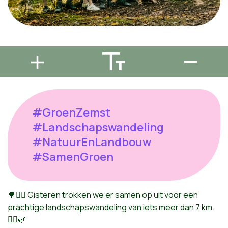
#GroenZemst
#Landschapswandeling
#NatuurEnLandbouw
#SamenGroen
🌳🚶‍♂️ Gisteren trokken we er samen op uit voor een
prachtige landschapswandeling van iets meer dan 7 km.
🚶‍♀️🌿