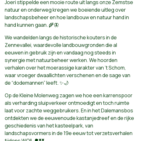
Joeri stippelde een mooie route uit langs onze Zemstse
natuur en onderweg kregen we boeiende uitleg over
landschapsbeheer en hoe landbouw en natuur hand in
hand kunnen gaan. 🌾🦋
We wandelden langs de historische kouters in de
Zennevallei, waardevolle landbouwgronden die al
eeuwen in gebruik zijn en vandaag nog steeds in
synergie met natuurbeheer werken. We hoorden
verhalen over het moerassige karakter van ’t Schom,
waar vroeger dwaallichten verschenen en de sage van
de “dodemannen” leeft. ✨🌙
Op de Kleine Molenweg zagen we hoe een karrenspoor
als verharding sluipverkeer ontmoedigt en toch ruimte
laat voor zachte weggebruikers. En in het Dalemansbos
ontdekten we de eeuwenoude kastanjedreef en de rijke
geschiedenis van het kasteelpark, van
landschapsvormers in de 19e eeuw tot verzetsverhalen
tijdens WOII. 🌳🏰