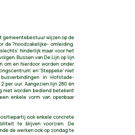
het gemeentebestuur wijzen op de
r de ?noodzakelijke- omleiding.
'slechts' hinderlijk maar voor het
olgen. Bussen van De Lijn op lijn
en om en hierdoor worden onder
tingscentrum' en 'Steppeke' niet
 busverbindingen in Hofstade-
2 per uur. Aangezien lijn 280 én
g niet worden bediend betekent
een enkele vorm van openbaar
ositiepartij ook enkele concrete
liteit te blijven voorzien. De
ende de werken ook op zondag te