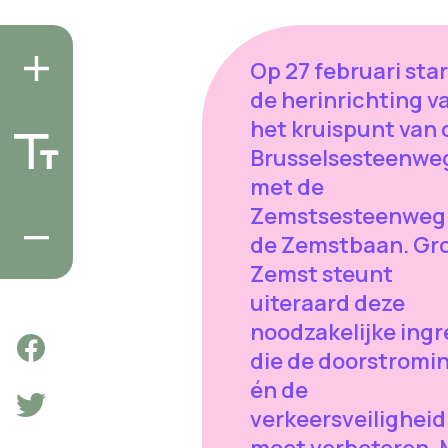
Op 27 februari star
de herinrichting v
het kruispunt van 
Brusselsesteenwe
met de
Zemstsesteenweg
de Zemstbaan. Gr
Zemst steunt
uiteraard deze
noodzakelijke ing
die de doorstromi
én de
verkeersveiligheid
moet verbeteren. 