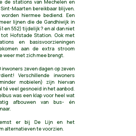
re de stations van Mechelen en
Sint-Maarten bereikbaar blijven.
 worden hiermee bediend. Een
eer lijnen die de Gandhiwijk in
en 552) tijdelijk ? en al dan niet
n tot Hofstade Station. Ook met
tions en basisvoorzieningen
gekomen aan de extra stroom
ie weer met zich mee brengt.
0 inwoners zeven dagen op zeven
ient! Verschillende inwoners
minder mobielen) zijn hiervan
al té veel gesnoeid in het aanbod.
lbus was een klap voor heel wat
matig afbouwen van bus- én
naar.
emst er bij De Lijn en het
alternatieven te voorzien.