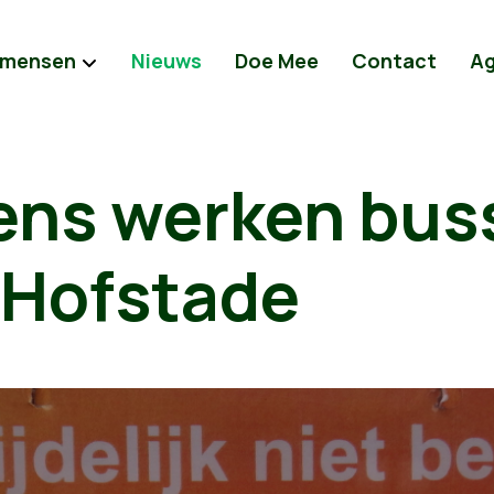
 mensen
Nieuws
Doe Mee
Contact
A
dens werken bus
 Hofstade