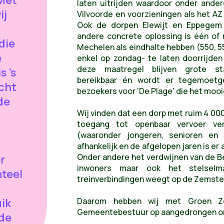
laten uitrijden waardoor onder ande
ij
Vilvoorde en voorzieningen als het AZ 
Ook de dorpen Elewijt en Eppegem
andere concrete oplossing is één of m
die
Mechelen als eindhalte hebben (550, 551 
e
enkel op zondag- te laten doorrijde
deze maatregel blijven grote sta
s 's
bereikbaar én wordt er tegemoet
cht
bezoekers voor 'De Plage' die het moo
de
Wij vinden dat een dorp met ruim 4 00
toegang tot openbaar vervoer verd
(waaronder jongeren, senioren en 
afhankelijk en de afgelopen jaren is er 
Onder andere het verdwijnen van de Be
r
inwoners maar ook het stelsel
nteel
treinverbindingen weegt op de Zemste
uik
Daarom hebben wij met Groen Z
Gemeentebestuur op aangedrongen om 
de