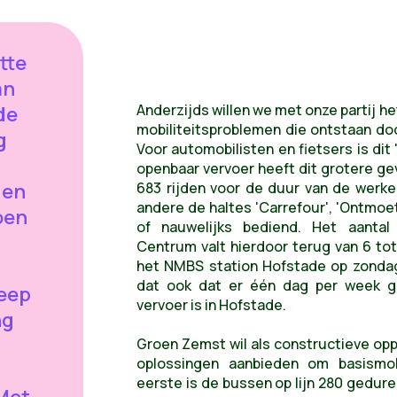
tte
an
Anderzijds willen we met onze partij 
de
mobiliteitsproblemen die ontstaan doo
g
Voor automobilisten en fietsers is dit 
openbaar vervoer heeft dit grotere gev
 en
683 rijden voor de duur van de werk
andere de haltes 'Carrefour', 'Ontmoe
oen
of nauwelijks bediend. Het aantal
Centrum valt hierdoor terug van 6 tot 
het NMBS station Hofstade op zonda
dat ook dat er één dag per week g
reep
vervoer is in Hofstade.
ng
Groen Zemst wil als constructieve opp
oplossingen aanbieden om basismobi
eerste is de bussen op lijn 280 gedur
Met