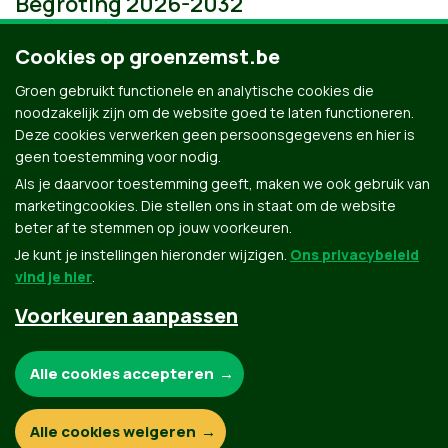
Begroting 2026-2032
Cookies op groenzemst.be
Groen gebruikt functionele en analytische cookies die
noodzakelijk zijn om de website goed te laten functioneren.
Deze cookies verwerken geen persoonsgegevens en hier is
geen toestemming voor nodig.
Als je daarvoor toestemming geeft, maken we ook gebruik van
marketingcookies. Die stellen ons in staat om de website
beter af te stemmen op jouw voorkeuren.
Je kunt je instellingen hieronder wijzigen.
Ons privacybeleid
vind je hier
.
Voorkeuren aanpassen
Groen.be
Noodzakelijke cookies:
Alle cookies accepteren
Contact
Privacybeleid
Functionele en analytische cookies:
Alle cookies weigeren