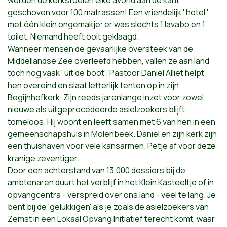
werden de kerkstoelen elke avond aan de kant
geschoven voor 100 matrassen! Een vriendelijk ' hotel '
met één klein ongemakje: er was slechts 1 lavabo en 1
toilet. Niemand heeft ooit geklaagd.
Wanneer mensen de gevaarlijke oversteek van de
Middellandse Zee overleefd hebben, vallen ze aan land
toch nog vaak ' uit de boot'. Pastoor Daniel Alliët helpt
hen overeind en slaat letterlijk tenten op in zijn
Begijnhofkerk. Zijn reeds jarenlange inzet voor zowel
nieuwe als uitgeprocedeerde asielzoekers blijft
tomeloos. Hij woont en leeft samen met 6 van hen in een
gemeenschapshuis in Molenbeek. Daniel en zijn kerk zijn
een thuishaven voor vele kansarmen. Petje af voor deze
kranige zeventiger.
Door een achterstand van 13.000 dossiers bij de
ambtenaren duurt het verblijf in het Klein Kasteeltje of in
opvangcentra - verspreid over ons land - veel te lang. Je
bent bij de 'gelukkigen' als je zoals de asielzoekers van
Zemst in een Lokaal Opvang Initiatief terecht komt, waar