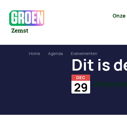
Onze
Home
Agenda
Evenementen
Dit is d
DEC
29 Decemb
29