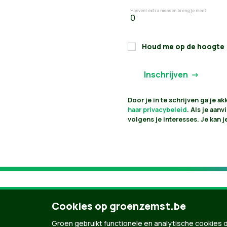
Hoeveel extra mensen breng je mee?
Houd me op de hoogte
Door je in te schrijven ga je 
haar privacybeleid
. Als je aan
volgens je interesses. Je kan 
Cookies op groenzemst.be
Groen gebruikt functionele en analytische cookies d